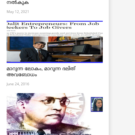
നൽകുക
May 12, 2021
മാറുന്ന ലോകം, മാറുന്ന ദലിത്
അവബോധം
June 24, 2016