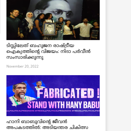
ടിസ്സിലേത് ബഹുജന രാഷ്ട്രീയ
ഐക്യത്തിന്റെ വിജയം: നിദാ പർവീൻ
സംസാരിക്കുന്നു
November 20, 2022
ഹാനി ബാബുവിന്റെ ജീവൻ
അപകടത്തിൽ: അടിയന്തര ചികിത്സ