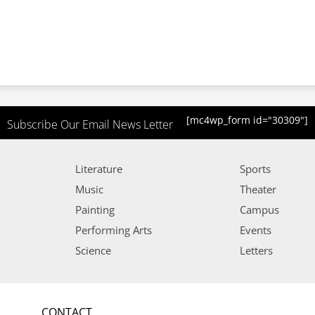
[mc4wp_form id="30309"]
Subscribe Our Email News Letter
Literature
Sports
Music
Theater
Painting
Campus
Performing Arts
Events
Science
Letters
CONTACT