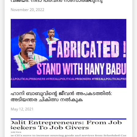
വിജയം: നിദാ പർവീൻ സംസാരിക്കുന്നു
November 20, 2022
ഹാനി ബാബുവിന്റെ ജീവൻ അപകടത്തിൽ:
അടിയന്തര ചികിത്സ നൽകുക
May 12, 2021