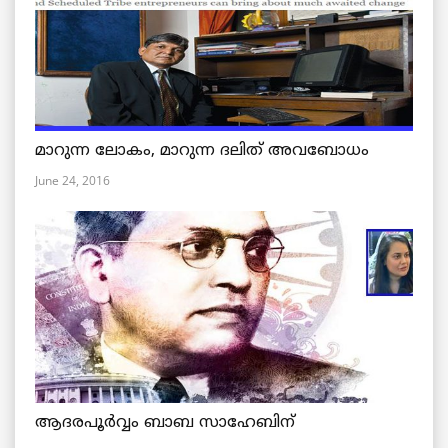
മാറുന്ന ലോകം, മാറുന്ന ദലിത് അവബോധം
June 24, 2016
ആദരപൂര്‍വ്വം ബാബ സാഹേബിന്