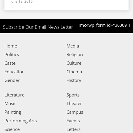
June 19, 2016
[mc4wp_form id="30309"]
Subscribe Our Email News Letter
Home
Media
Politics
Religion
Caste
Culture
Education
Cinema
Gender
History
Literature
Sports
Music
Theater
Painting
Campus
Performing Arts
Events
Science
Letters