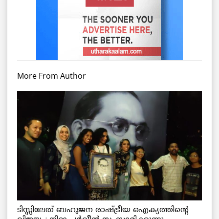
More From Author
ടിസ്സിലേത് ബഹുജന രാഷ്ട്രീയ ഐക്യത്തിന്റെ