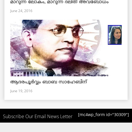
മാറുന്ന ലോകം, മാറുന്ന ദലിത് അവബോധം
June 24, 2016
ആദരപൂര്‍വ്വം ബാബ സാഹേബിന്
June 19, 2016
[mc4wp_form id="30309"]
Subscribe Our Email News Letter