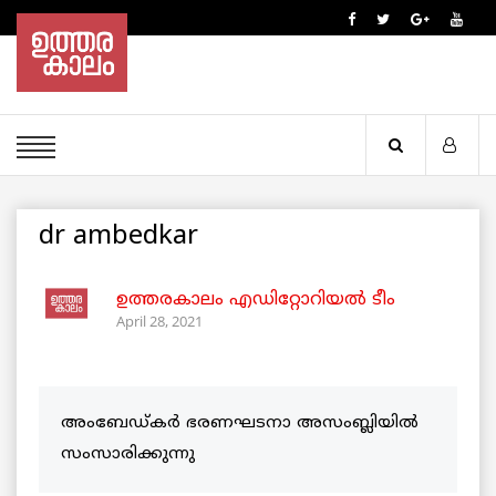
dr ambedkar
ഉത്തരകാലം എഡിറ്റോറിയല്‍ ടീം
April 28, 2021
അംബേഡ്കർ ഭരണഘടനാ അസംബ്ലിയിൽ
സംസാരിക്കുന്നു