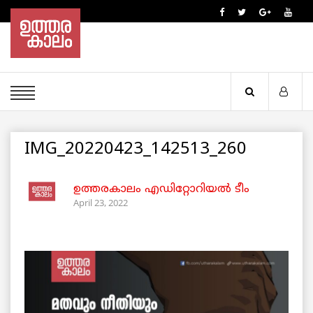
IMG_20220423_142513_260
ഉത്തരകാലം എഡിറ്റോറിയല്‍ ടീം
April 23, 2022