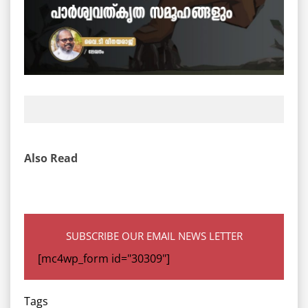
Also Read
SUBSCRIBE OUR EMAIL NEWS LETTER
[mc4wp_form id="30309"]
Tags