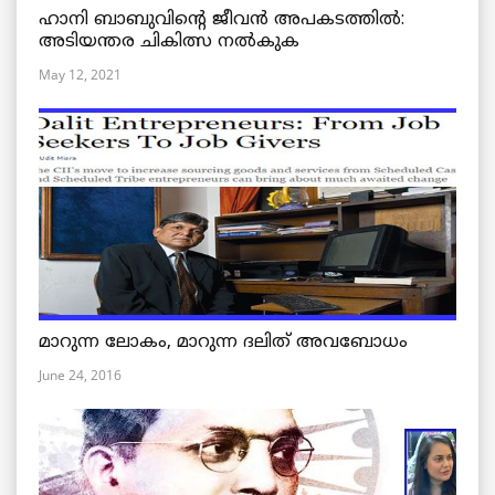
ഹാനി ബാബുവിന്റെ ജീവൻ അപകടത്തിൽ:
അടിയന്തര ചികിത്സ നൽകുക
May 12, 2021
മാറുന്ന ലോകം, മാറുന്ന ദലിത് അവബോധം
June 24, 2016