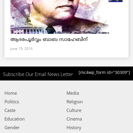
ആദരപൂര്‍വ്വം ബാബ സാഹേബിന്
June 19, 2016
[mc4wp_form id="30309"]
Subscribe Our Email News Letter
Home
Media
Politics
Religion
Caste
Culture
Education
Cinema
Gender
History