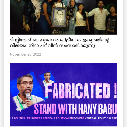
ടിസ്സിലേത് ബഹുജന രാഷ്ട്രീയ ഐക്യത്തിന്റെ
വിജയം: നിദാ പർവീൻ സംസാരിക്കുന്നു
November 20, 2022