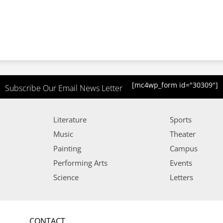
[mc4wp_form id="30309"]
Subscribe Our Email News Letter
Literature
Sports
Music
Theater
Painting
Campus
Performing Arts
Events
Science
Letters
CONTACT