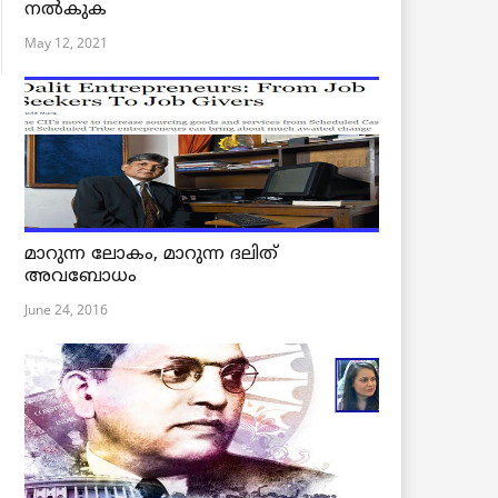
നൽകുക
May 12, 2021
മാറുന്ന ലോകം, മാറുന്ന ദലിത്
അവബോധം
June 24, 2016