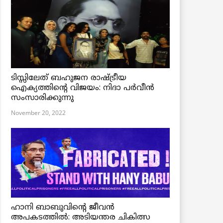
ടിസ്സിലേത് ബഹുജന രാഷ്ട്രീയ
ഐക്യത്തിന്റെ വിജയം: നിദാ പർവീൻ
സംസാരിക്കുന്നു
November 20, 2022
ഹാനി ബാബുവിന്റെ ജീവൻ
അപകടത്തിൽ: അടിയന്തര ചികിത്സ