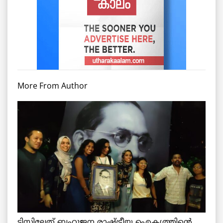
More From Author
ടിസ്സിലേത് ബഹുജന രാഷ്ട്രീയ ഐക്യത്തിന്റെ