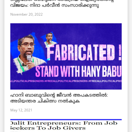
വിജയം: നിദാ പർവീൻ സംസാരിക്കുന്നു
November 20, 2022
ഹാനി ബാബുവിന്റെ ജീവൻ അപകടത്തിൽ:
അടിയന്തര ചികിത്സ നൽകുക
May 12, 2021