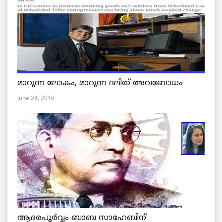
മാറുന്ന ലോകം, മാറുന്ന ദലിത് അവബോധം
June 24, 2016
ആദരപൂര്‍വ്വം ബാബ സാഹേബിന്