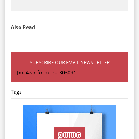
Also Read
SUBSCRIBE OUR EMAIL NEWS LETTER
[mc4wp_form id="30309"]
Tags