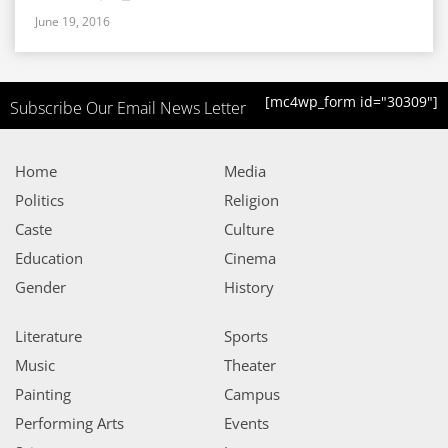
June 19, 2016
[mc4wp_form id="30309"]
Subscribe Our Email News Letter
Home
Media
Politics
Religion
Caste
Culture
Education
Cinema
Gender
History
Literature
Sports
Music
Theater
Painting
Campus
Performing Arts
Events