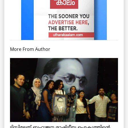
More From Author
ടിസ്സിലേത് ബഹുജന രാഷ്ട്രീയ ഐക്യത്തിന്റെ