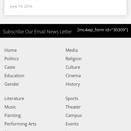
June 19, 2016
[mc4wp_form id="30309"]
Subscribe Our Email News Letter
Home
Media
Politics
Religion
Caste
Culture
Education
Cinema
Gender
History
Literature
Sports
Music
Theater
Painting
Campus
Performing Arts
Events