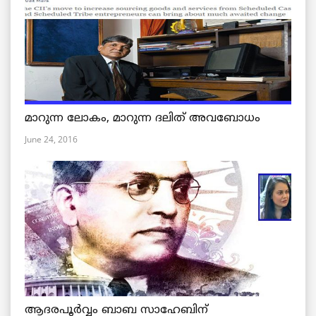
മാറുന്ന ലോകം, മാറുന്ന ദലിത് അവബോധം
June 24, 2016
ആദരപൂര്‍വ്വം ബാബ സാഹേബിന്