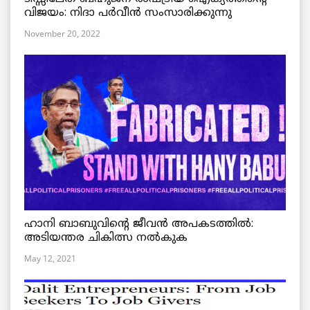
വിജയം: നിദാ പർവീൻ സംസാരിക്കുന്നു
November 20, 2022
ഹാനി ബാബുവിന്റെ ജീവൻ അപകടത്തിൽ:
അടിയന്തര ചികിത്സ നൽകുക
May 12, 2021