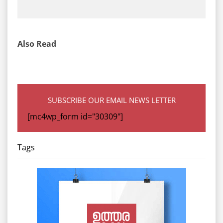
Also Read
SUBSCRIBE OUR EMAIL NEWS LETTER
[mc4wp_form id="30309"]
Tags