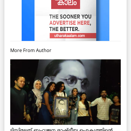
More From Author
ടിസ്സിലേത് ബഹുജന രാഷ്ട്രീയ ഐക്യത്തിന്റെ