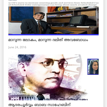
മാറുന്ന ലോകം, മാറുന്ന ദലിത് അവബോധം
June 24, 2016
ആദരപൂര്‍വ്വം ബാബ സാഹേബിന്