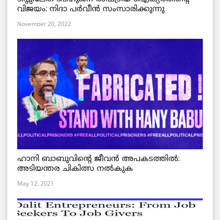
വിജയം: നിദാ പർവീൻ സംസാരിക്കുന്നു
November 20, 2022
ഹാനി ബാബുവിന്റെ ജീവൻ അപകടത്തിൽ:
അടിയന്തര ചികിത്സ നൽകുക
May 12, 2021