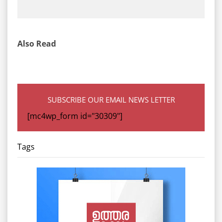
Also Read
SUBSCRIBE OUR EMAIL NEWS LETTER
[mc4wp_form id="30309"]
Tags