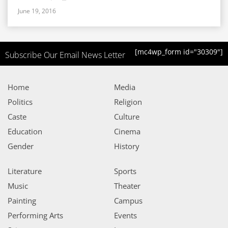
June 19, 2016
[mc4wp_form id="30309"]
Subscribe Our Email News Letter
Home
Media
Politics
Religion
Caste
Culture
Education
Cinema
Gender
History
Literature
Sports
Music
Theater
Painting
Campus
Performing Arts
Events