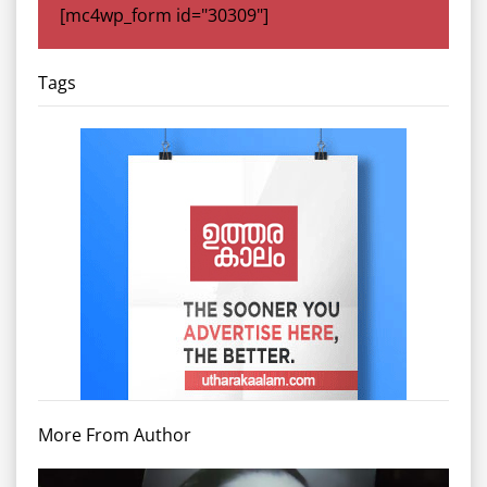
[mc4wp_form id="30309"]
Tags
More From Author