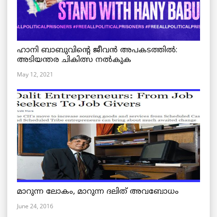
ഹാനി ബാബുവിന്റെ ജീവൻ അപകടത്തിൽ:
അടിയന്തര ചികിത്സ നൽകുക
May 12, 2021
മാറുന്ന ലോകം, മാറുന്ന ദലിത് അവബോധം
June 24, 2016