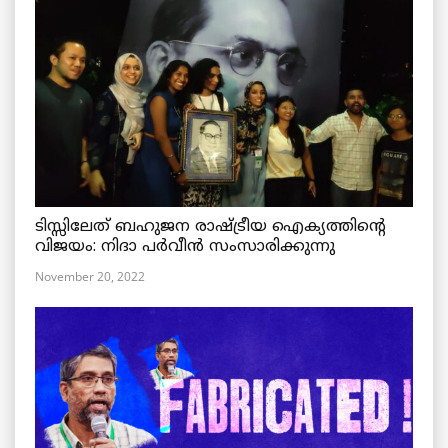
ടിസ്സിലേത് ബഹുജന രാഷ്ട്രീയ ഐക്യത്തിന്റെ
വിജയം: നിദാ പർവീൻ സംസാരിക്കുന്നു
November 20, 2022