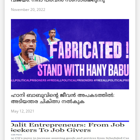
വിജയം: നിദാ പർവീൻ സംസാരിക്കുന്നു
November 20, 2022
ഹാനി ബാബുവിന്റെ ജീവൻ അപകടത്തിൽ:
അടിയന്തര ചികിത്സ നൽകുക
May 12, 2021