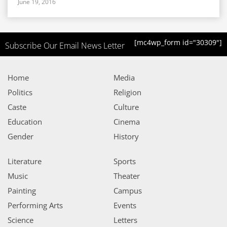
June 19, 2016
[mc4wp_form id="30309"]
Subscribe Our Email News Letter
Home
Media
Politics
Religion
Caste
Culture
Education
Cinema
Gender
History
Literature
Sports
Music
Theater
Painting
Campus
Performing Arts
Events
Science
Letters