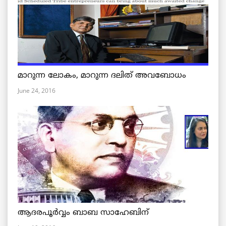
മാറുന്ന ലോകം, മാറുന്ന ദലിത് അവബോധം
June 24, 2016
ആദരപൂര്‍വ്വം ബാബ സാഹേബിന്