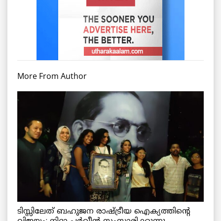
More From Author
ടിസ്സിലേത് ബഹുജന രാഷ്ട്രീയ ഐക്യത്തിന്റെ