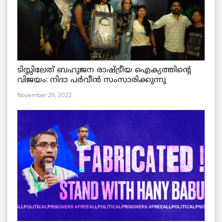
ടിസ്സിലേത് ബഹുജന രാഷ്ട്രീയ ഐക്യത്തിന്റെ
വിജയം: നിദാ പർവീൻ സംസാരിക്കുന്നു
November 20, 2022