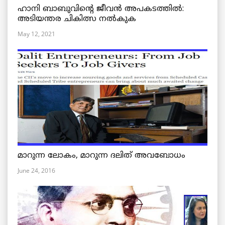
ഹാനി ബാബുവിന്റെ ജീവൻ അപകടത്തിൽ:
അടിയന്തര ചികിത്സ നൽകുക
May 12, 2021
മാറുന്ന ലോകം, മാറുന്ന ദലിത് അവബോധം
June 24, 2016