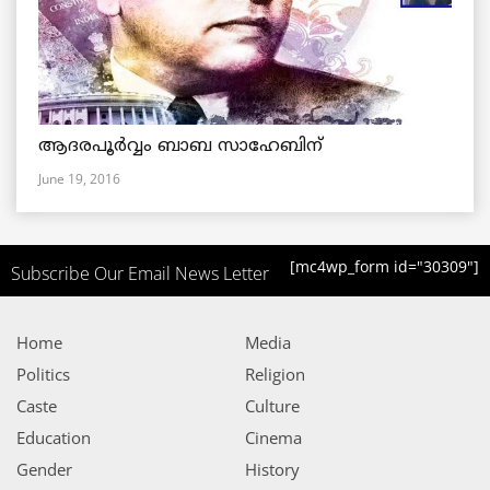
ആദരപൂര്‍വ്വം ബാബ സാഹേബിന്
June 19, 2016
[mc4wp_form id="30309"]
Subscribe Our Email News Letter
Home
Media
Politics
Religion
Caste
Culture
Education
Cinema
Gender
History