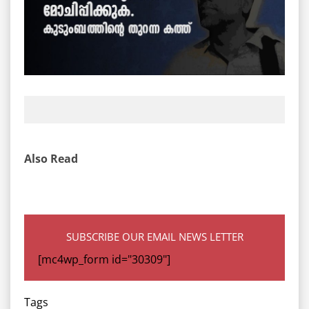
Also Read
SUBSCRIBE OUR EMAIL NEWS LETTER
[mc4wp_form id="30309"]
Tags