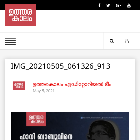
IMG_20210505_061326_913
ഉത്തരകാലം എഡിറ്റോറിയല്‍ ടീം
May 5, 2021