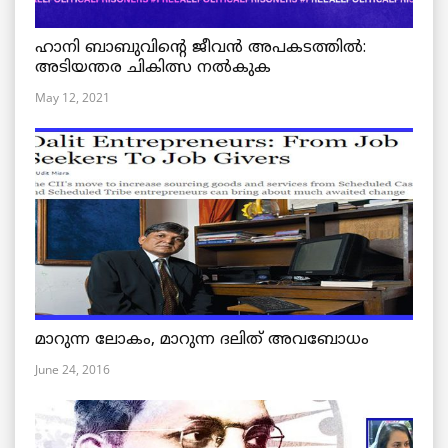
ഹാനി ബാബുവിന്റെ ജീവൻ അപകടത്തിൽ:
അടിയന്തര ചികിത്സ നൽകുക
May 12, 2021
മാറുന്ന ലോകം, മാറുന്ന ദലിത് അവബോധം
June 24, 2016