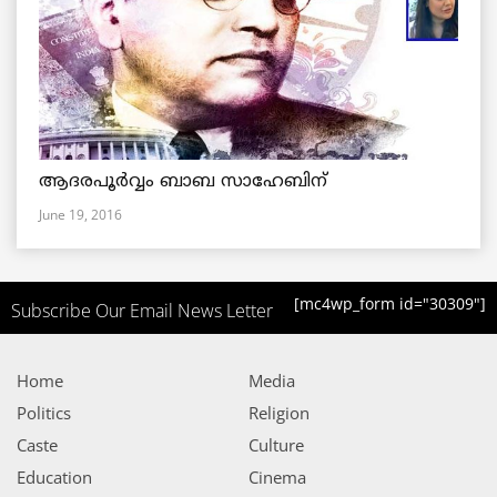
ആദരപൂര്‍വ്വം ബാബ സാഹേബിന്
June 19, 2016
[mc4wp_form id="30309"]
Subscribe Our Email News Letter
Home
Media
Politics
Religion
Caste
Culture
Education
Cinema