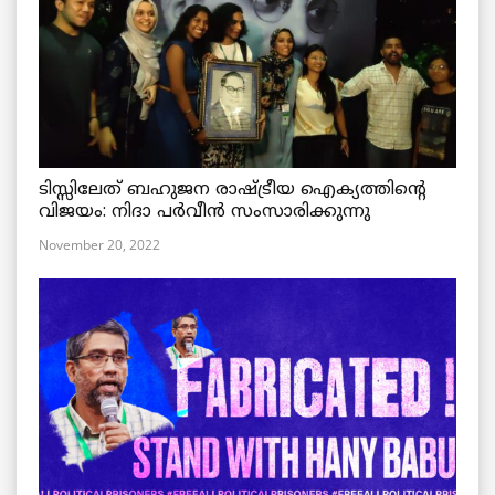
ടിസ്സിലേത് ബഹുജന രാഷ്ട്രീയ ഐക്യത്തിന്റെ
വിജയം: നിദാ പർവീൻ സംസാരിക്കുന്നു
November 20, 2022