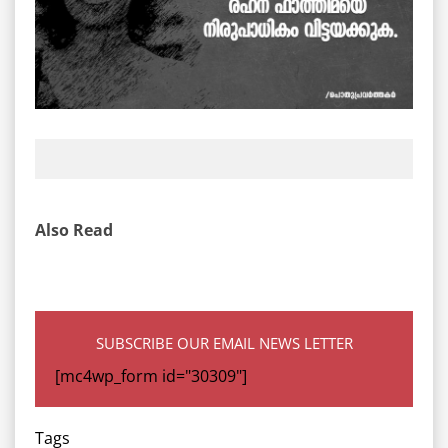
Also Read
SUBSCRIBE OUR EMAIL NEWS LETTER
[mc4wp_form id="30309"]
Tags