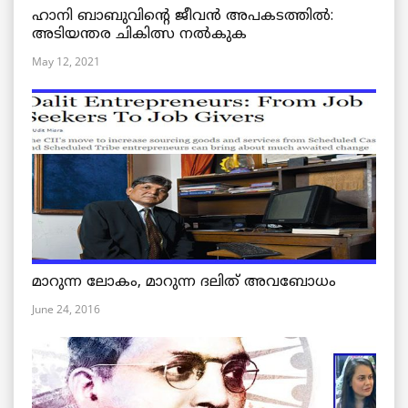
ഹാനി ബാബുവിന്റെ ജീവൻ അപകടത്തിൽ:
അടിയന്തര ചികിത്സ നൽകുക
May 12, 2021
മാറുന്ന ലോകം, മാറുന്ന ദലിത് അവബോധം
June 24, 2016