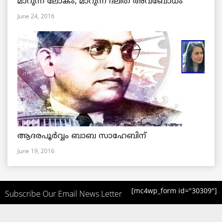
മാറുന്ന ലോകം, മാറുന്ന ദലിത് അവബോധം
June 24, 2016
ആദരപൂര്‍വ്വം ബാബ സാഹേബിന്
June 19, 2016
[mc4wp_form id="30309"]
Subscribe Our Email News Letter