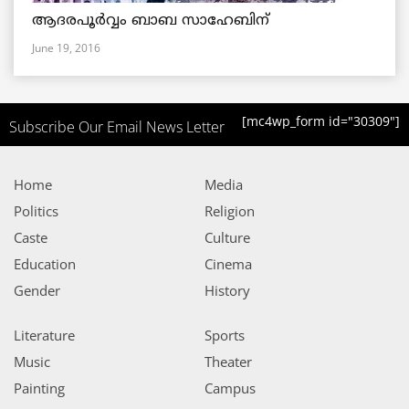
ആദരപൂര്‍വ്വം ബാബ സാഹേബിന്
June 19, 2016
[mc4wp_form id="30309"]
Subscribe Our Email News Letter
Home
Media
Politics
Religion
Caste
Culture
Education
Cinema
Gender
History
Literature
Sports
Music
Theater
Painting
Campus