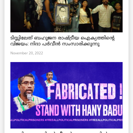
ടിസ്സിലേത് ബഹുജന രാഷ്ട്രീയ ഐക്യത്തിന്റെ
വിജയം: നിദാ പർവീൻ സംസാരിക്കുന്നു
November 20, 2022