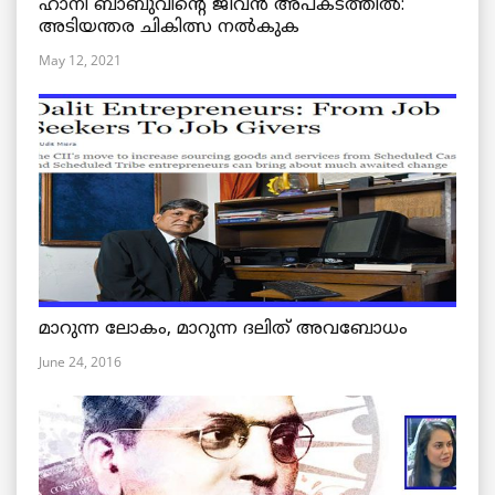
ഹാനി ബാബുവിന്റെ ജീവൻ അപകടത്തിൽ:
അടിയന്തര ചികിത്സ നൽകുക
May 12, 2021
മാറുന്ന ലോകം, മാറുന്ന ദലിത് അവബോധം
June 24, 2016