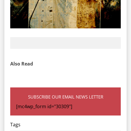
Also Read
SUBSCRIBE OUR EMAIL NEWS LETTER
[mc4wp_form id="30309"]
Tags