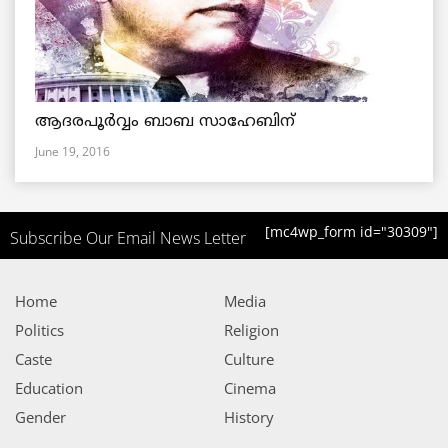
ആദരപൂര്‍വ്വം ബാബ സാഹേബിന്
June 19, 2016
[mc4wp_form id="30309"]
Subscribe Our Email News Letter
Home
Media
Politics
Religion
Caste
Culture
Education
Cinema
Gender
History