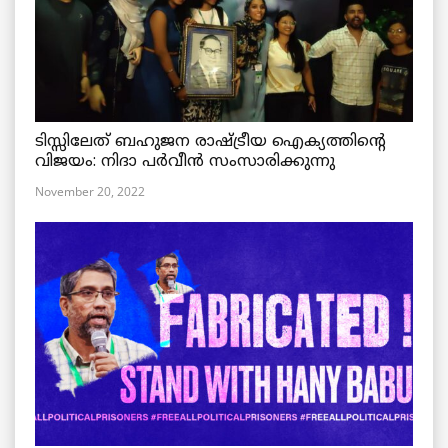
ടിസ്സിലേത് ബഹുജന രാഷ്ട്രീയ ഐക്യത്തിന്റെ
വിജയം: നിദാ പർവീൻ സംസാരിക്കുന്നു
November 20, 2022