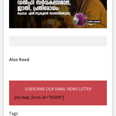
Also Read
SUBSCRIBE OUR EMAIL NEWS LETTER
[mc4wp_form id="30309"]
Tags