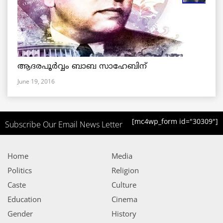
ആദരപൂര്‍വ്വം ബാബ സാഹേബിന്
June 19, 2016
[mc4wp_form id="30309"]
Subscribe Our Email News Letter
Home
Media
Politics
Religion
Caste
Culture
Education
Cinema
Gender
History