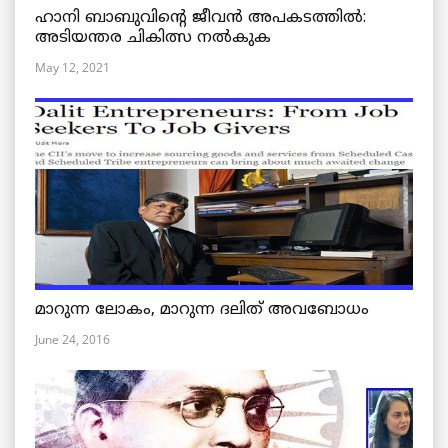
ഹാനി ബാബുവിന്റെ ജീവൻ അപകടത്തിൽ:
അടിയന്തര ചികിത്സ നൽകുക
May 12, 2021
മാറുന്ന ലോകം, മാറുന്ന ദലിത് അവബോധം
June 24, 2016