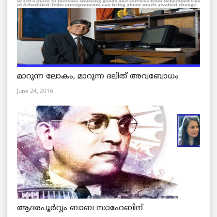
മാറുന്ന ലോകം, മാറുന്ന ദലിത് അവബോധം
June 24, 2016
ആദരപൂര്‍വ്വം ബാബ സാഹേബിന്