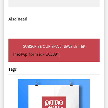
Also Read
SUBSCRIBE OUR EMAIL NEWS LETTER
[mc4wp_form id="30309"]
Tags