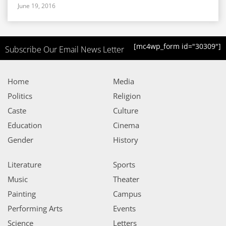
June 19, 2016
[mc4wp_form id="30309"]
Subscribe Our Email News Letter
Home
Media
Politics
Religion
Caste
Culture
Education
Cinema
Gender
History
Literature
Sports
Music
Theater
Painting
Campus
Performing Arts
Events
Science
Letters