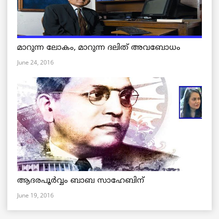
മാറുന്ന ലോകം, മാറുന്ന ദലിത് അവബോധം
June 24, 2016
ആദരപൂര്‍വ്വം ബാബ സാഹേബിന്
June 19, 2016