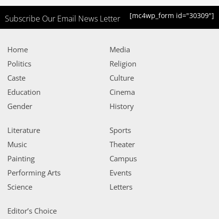
[mc4wp_form id="30309"]
Subscribe Our Email News Letter
Home
Media
Politics
Religion
Caste
Culture
Education
Cinema
Gender
History
Literature
Sports
Music
Theater
Painting
Campus
Performing Arts
Events
Science
Letters
Editor’s Choice