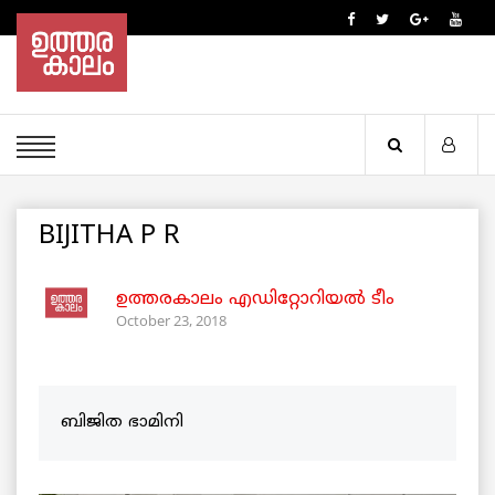
BIJITHA P R
ഉത്തരകാലം എഡിറ്റോറിയല്‍ ടീം
October 23, 2018
ബിജിത ഭാമിനി