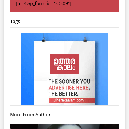
[mc4wp_form id="30309"]
Tags
More From Author