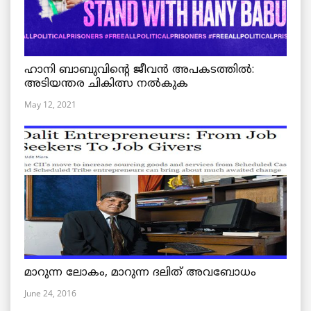
ഹാനി ബാബുവിന്റെ ജീവൻ അപകടത്തിൽ:
അടിയന്തര ചികിത്സ നൽകുക
May 12, 2021
മാറുന്ന ലോകം, മാറുന്ന ദലിത് അവബോധം
June 24, 2016