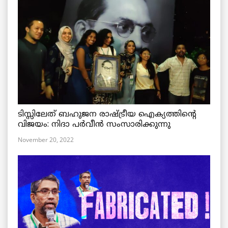
ടിസ്സിലേത് ബഹുജന രാഷ്ട്രീയ ഐക്യത്തിന്റെ
വിജയം: നിദാ പർവീൻ സംസാരിക്കുന്നു
November 20, 2022