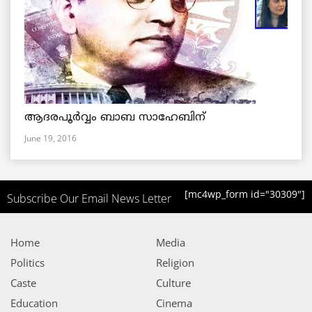
ആദരപൂര്‍വ്വം ബാബ സാഹേബിന്
June 19, 2016
[mc4wp_form id="30309"]
Subscribe Our Email News Letter
Home
Media
Politics
Religion
Caste
Culture
Education
Cinema