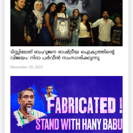
ടിസ്സിലേത് ബഹുജന രാഷ്ട്രീയ ഐക്യത്തിന്റെ
വിജയം: നിദാ പർവീൻ സംസാരിക്കുന്നു
November 20, 2022