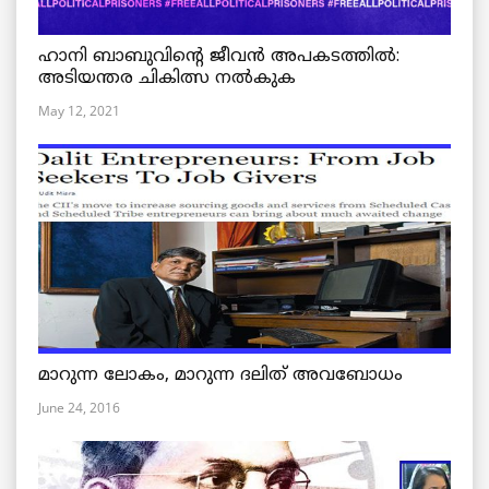
ഹാനി ബാബുവിന്റെ ജീവൻ അപകടത്തിൽ:
അടിയന്തര ചികിത്സ നൽകുക
May 12, 2021
മാറുന്ന ലോകം, മാറുന്ന ദലിത് അവബോധം
June 24, 2016