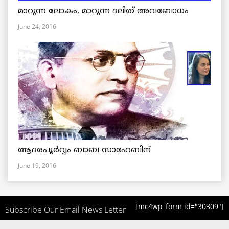
മാറുന്ന ലോകം, മാറുന്ന ദലിത് അവബോധം
June 24, 2016
ആദരപൂര്‍വ്വം ബാബ സാഹേബിന്
June 19, 2016
[mc4wp_form id="30309"]
Subscribe Our Email News Letter