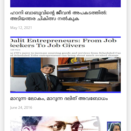
ഹാനി ബാബുവിന്റെ ജീവൻ അപകടത്തിൽ:
അടിയന്തര ചികിത്സ നൽകുക
May 12, 2021
മാറുന്ന ലോകം, മാറുന്ന ദലിത് അവബോധം
June 24, 2016