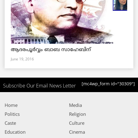
ആദരപൂര്‍വ്വം ബാബ സാഹേബിന്
June 19, 2016
[mc4wp_form id="30309"]
Subscribe Our Email News Letter
Home
Media
Politics
Religion
Caste
Culture
Education
Cinema