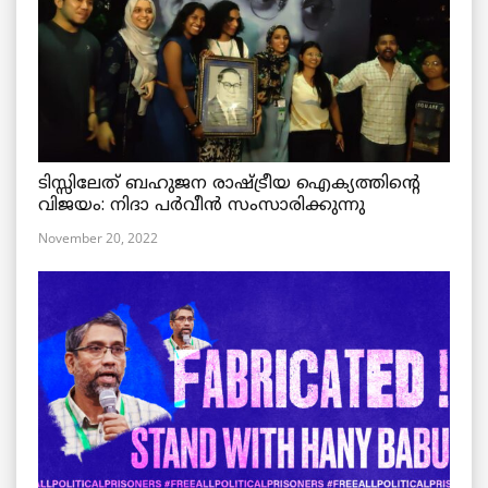
ടിസ്സിലേത് ബഹുജന രാഷ്ട്രീയ ഐക്യത്തിന്റെ
വിജയം: നിദാ പർവീൻ സംസാരിക്കുന്നു
November 20, 2022