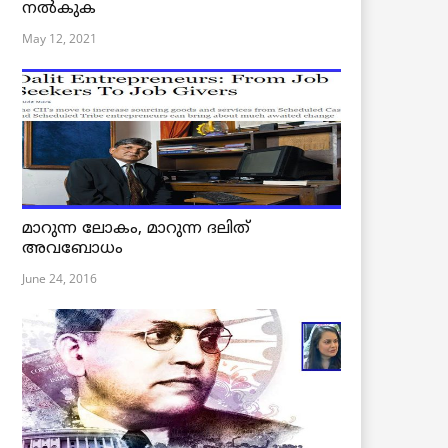
നൽകുക
May 12, 2021
മാറുന്ന ലോകം, മാറുന്ന ദലിത്
അവബോധം
June 24, 2016