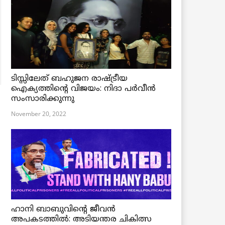
ടിസ്സിലേത് ബഹുജന രാഷ്ട്രീയ
ഐക്യത്തിന്റെ വിജയം: നിദാ പർവീൻ
സംസാരിക്കുന്നു
November 20, 2022
ഹാനി ബാബുവിന്റെ ജീവൻ
അപകടത്തിൽ: അടിയന്തര ചികിത്സ