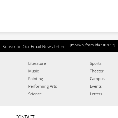
[mc4wp_form id="30309"]
Subscribe Our Email News Letter
Literature
Sports
Music
Theater
Painting
Campus
Performing Arts
Events
Science
Letters
CONTACT