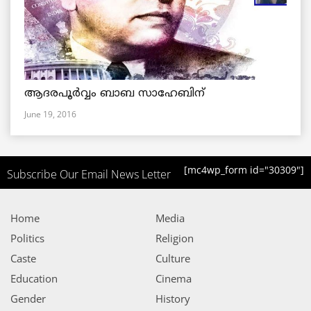
ആദരപൂര്‍വ്വം ബാബ സാഹേബിന്
June 19, 2016
[mc4wp_form id="30309"]
Subscribe Our Email News Letter
Home
Media
Politics
Religion
Caste
Culture
Education
Cinema
Gender
History