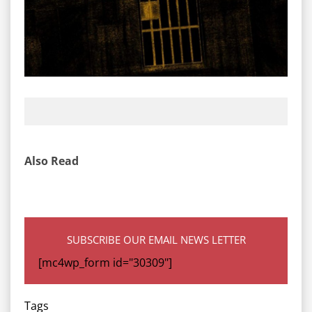
Also Read
SUBSCRIBE OUR EMAIL NEWS LETTER
[mc4wp_form id="30309"]
Tags