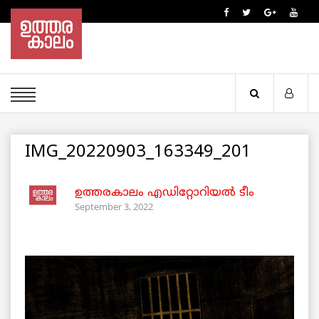
IMG_20220903_163349_201
ഉത്തരകാലം എഡിറ്റോറിയല്‍ ടീം
September 3, 2022