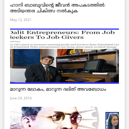
ഹാനി ബാബുവിന്റെ ജീവൻ അപകടത്തിൽ:
അടിയന്തര ചികിത്സ നൽകുക
May 12, 2021
മാറുന്ന ലോകം, മാറുന്ന ദലിത് അവബോധം
June 24, 2016