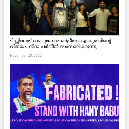
ടിസ്സിലേത് ബഹുജന രാഷ്ട്രീയ ഐക്യത്തിന്റെ
വിജയം: നിദാ പർവീൻ സംസാരിക്കുന്നു
November 20, 2022