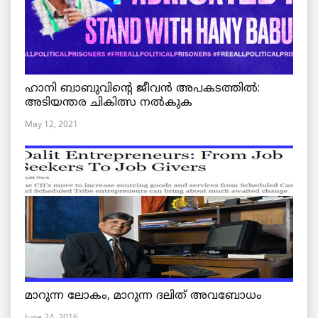
ഹാനി ബാബുവിന്റെ ജീവൻ അപകടത്തിൽ:
അടിയന്തര ചികിത്സ നൽകുക
May 12, 2021
മാറുന്ന ലോകം, മാറുന്ന ദലിത് അവബോധം
June 24, 2016