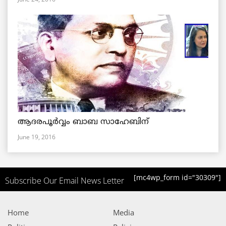
ആദരപൂര്‍വ്വം ബാബ സാഹേബിന്
June 19, 2016
[mc4wp_form id="30309"]
Subscribe Our Email News Letter
Home
Media