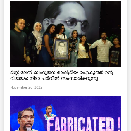
ടിസ്സിലേത് ബഹുജന രാഷ്ട്രീയ ഐക്യത്തിന്റെ
വിജയം: നിദാ പർവീൻ സംസാരിക്കുന്നു
November 20, 2022