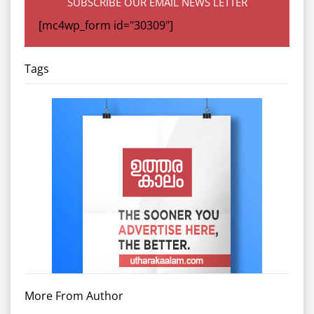
SUBSCRIBE OUR EMAIL NEWS LETTER
[mc4wp_form id="30309"]
Tags
More From Author