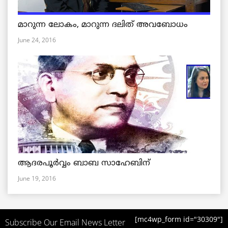
മാറുന്ന ലോകം, മാറുന്ന ദലിത് അവബോധം
June 24, 2016
ആദരപൂര്‍വ്വം ബാബ സാഹേബിന്
June 19, 2016
[mc4wp_form id="30309"]
Subscribe Our Email News Letter