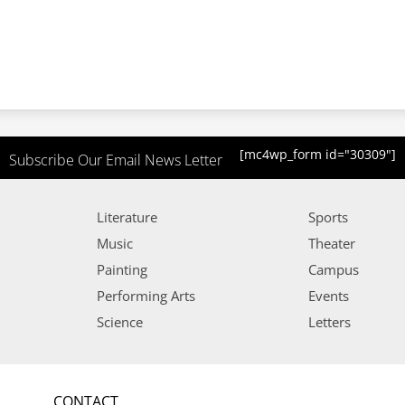
[mc4wp_form id="30309"]
Subscribe Our Email News Letter
Literature
Sports
Music
Theater
Painting
Campus
Performing Arts
Events
Science
Letters
CONTACT