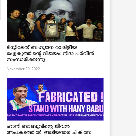
ടിസ്സിലേത് ബഹുജന രാഷ്ട്രീയ
ഐക്യത്തിന്റെ വിജയം: നിദാ പർവീൻ
സംസാരിക്കുന്നു
November 20, 2022
ഹാനി ബാബുവിന്റെ ജീവൻ
അപകടത്തിൽ: അടിയന്തര ചികിത്സ