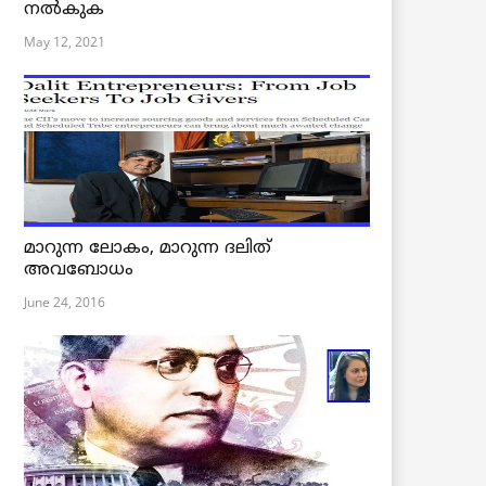
നൽകുക
May 12, 2021
മാറുന്ന ലോകം, മാറുന്ന ദലിത്
അവബോധം
June 24, 2016