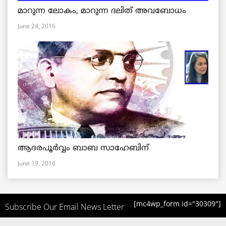
മാറുന്ന ലോകം, മാറുന്ന ദലിത് അവബോധം
June 24, 2016
ആദരപൂര്‍വ്വം ബാബ സാഹേബിന്
June 19, 2016
[mc4wp_form id="30309"]
Subscribe Our Email News Letter