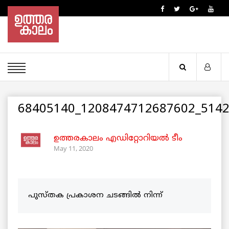
68405140_1208474712687602_514
ഉത്തരകാലം എഡിറ്റോറിയല്‍ ടീം
May 11, 2020
പുസ്തക പ്രകാശന ചടങ്ങിൽ നിന്ന്