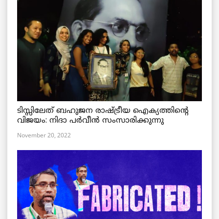
ടിസ്സിലേത് ബഹുജന രാഷ്ട്രീയ ഐക്യത്തിന്റെ
വിജയം: നിദാ പർവീൻ സംസാരിക്കുന്നു
November 20, 2022