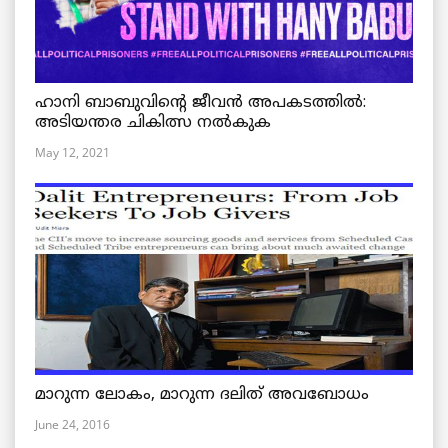
ഹാനി ബാബുവിന്റെ ജീവൻ അപകടത്തിൽ:
അടിയന്തര ചികിത്സ നൽകുക
May 12, 2021
മാറുന്ന ലോകം, മാറുന്ന ദലിത് അവബോധം
June 24, 2016