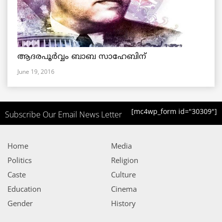
ആദരപൂര്‍വ്വം ബാബ സാഹേബിന്
June 19, 2016
[mc4wp_form id="30309"]
Subscribe Our Email News Letter
Home
Media
Politics
Religion
Caste
Culture
Education
Cinema
Gender
History