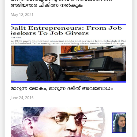
അടിയന്തര ചികിത്സ നൽകുക
May 12, 2021
മാറുന്ന ലോകം, മാറുന്ന ദലിത് അവബോധം
June 24, 2016