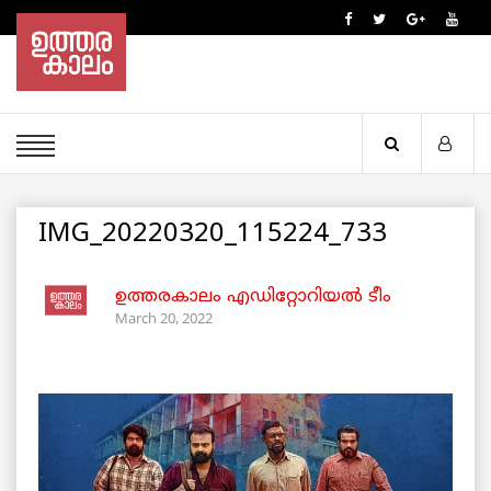
IMG_20220320_115224_733
ഉത്തരകാലം എഡിറ്റോറിയല്‍ ടീം
March 20, 2022