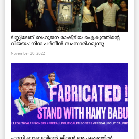
ടിസ്സിലേത് ബഹുജന രാഷ്ട്രീയ ഐക്യത്തിന്റെ
വിജയം: നിദാ പർവീൻ സംസാരിക്കുന്നു
November 20, 2022
ഹാനി ബാബുവിന്റെ ജീവൻ അപകടത്തിൽ: