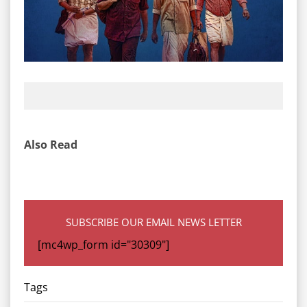
Also Read
SUBSCRIBE OUR EMAIL NEWS LETTER
[mc4wp_form id="30309"]
Tags