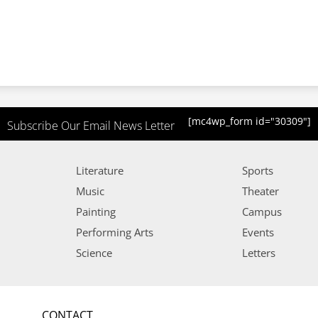
[mc4wp_form id="30309"]
Subscribe Our Email News Letter
Literature
Sports
Music
Theater
Painting
Campus
Performing Arts
Events
Science
Letters
CONTACT