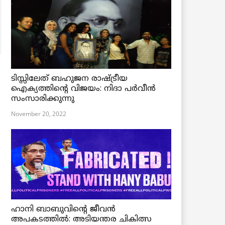
ടിസ്സിലേത് ബഹുജന രാഷ്ട്രീയ
ഐക്യത്തിന്റെ വിജയം: നിദാ പർവീൻ
സംസാരിക്കുന്നു
November 20, 2022
ഹാനി ബാബുവിന്റെ ജീവൻ
അപകടത്തിൽ: അടിയന്തര ചികിത്സ