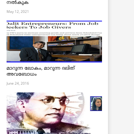
നൽകുക
May 12, 2021
മാറുന്ന ലോകം, മാറുന്ന ദലിത്
അവബോധം
June 24, 2016