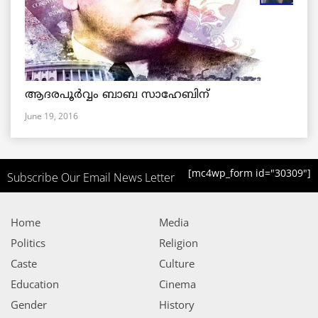
ആദരപൂര്‍വ്വം ബാബ സാഹേബിന്
June 19, 2016
[mc4wp_form id="30309"]
Subscribe Our Email News Letter
Home
Media
Politics
Religion
Caste
Culture
Education
Cinema
Gender
History