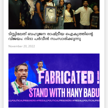
ടിസ്സിലേത് ബഹുജന രാഷ്ട്രീയ ഐക്യത്തിന്റെ
വിജയം: നിദാ പർവീൻ സംസാരിക്കുന്നു
November 20, 2022