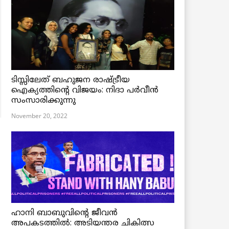
ടിസ്സിലേത് ബഹുജന രാഷ്ട്രീയ
ഐക്യത്തിന്റെ വിജയം: നിദാ പർവീൻ
സംസാരിക്കുന്നു
November 20, 2022
ഹാനി ബാബുവിന്റെ ജീവൻ
അപകടത്തിൽ: അടിയന്തര ചികിത്സ