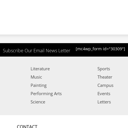
[mc4wp_form id="30309"]
Subscribe Our Email News Letter
Literature
Sports
Music
Theater
Painting
Campus
Performing Arts
Events
Science
Letters
CONTACT