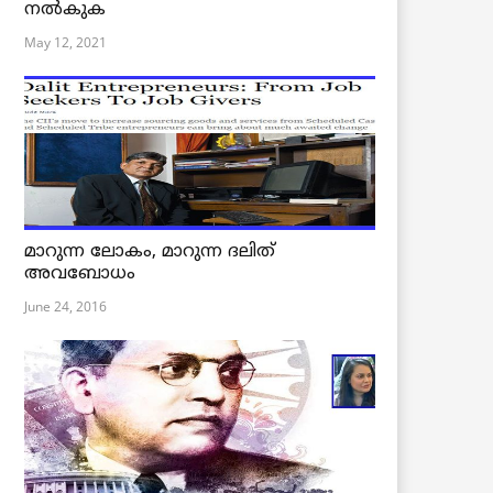
നൽകുക
May 12, 2021
മാറുന്ന ലോകം, മാറുന്ന ദലിത്
അവബോധം
June 24, 2016