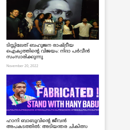
ടിസ്സിലേത് ബഹുജന രാഷ്ട്രീയ
ഐക്യത്തിന്റെ വിജയം: നിദാ പർവീൻ
സംസാരിക്കുന്നു
November 20, 2022
ഹാനി ബാബുവിന്റെ ജീവൻ
അപകടത്തിൽ: അടിയന്തര ചികിത്സ