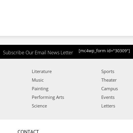
[mc4wp_form id="30309"]
Subscribe Our Email News Letter
Literature
Sports
Music
Theater
Painting
Campus
Performing Arts
Events
Science
Letters
CONTACT