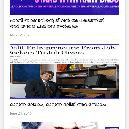
ഹാനി ബാബുവിന്റെ ജീവൻ അപകടത്തിൽ:
അടിയന്തര ചികിത്സ നൽകുക
May 12, 2021
മാറുന്ന ലോകം, മാറുന്ന ദലിത് അവബോധം
June 24, 2016