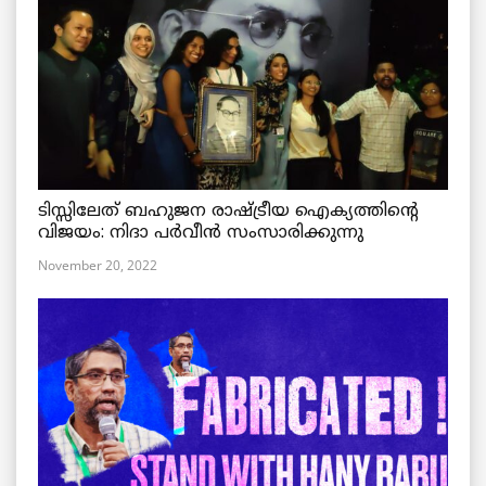
ടിസ്സിലേത് ബഹുജന രാഷ്ട്രീയ ഐക്യത്തിന്റെ
വിജയം: നിദാ പർവീൻ സംസാരിക്കുന്നു
November 20, 2022