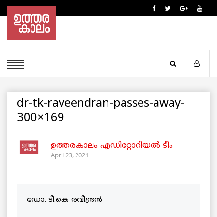
dr-tk-raveendran-passes-away-
300×169
ഉത്തരകാലം എഡിറ്റോറിയല്‍ ടീം
April 23, 2021
ഡോ. ടീ.കെ രവീന്ദ്രൻ