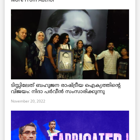
ടിസ്സിലേത് ബഹുജന രാഷ്ട്രീയ ഐക്യത്തിന്റെ
വിജയം: നിദാ പർവീൻ സംസാരിക്കുന്നു
November 20, 2022