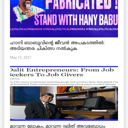
ഹാനി ബാബുവിന്റെ ജീവൻ അപകടത്തിൽ:
അടിയന്തര ചികിത്സ നൽകുക
May 12, 2021
മാറുന്ന ലോകം, മാറുന്ന ദലിത് അവബോധം