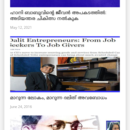
ഹാനി ബാബുവിന്റെ ജീവൻ അപകടത്തിൽ:
അടിയന്തര ചികിത്സ നൽകുക
May 12, 2021
മാറുന്ന ലോകം, മാറുന്ന ദലിത് അവബോധം
June 24, 2016