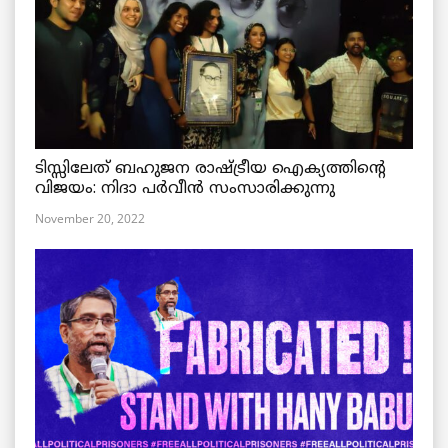
ടിസ്സിലേത് ബഹുജന രാഷ്ട്രീയ ഐക്യത്തിന്റെ
വിജയം: നിദാ പർവീൻ സംസാരിക്കുന്നു
November 20, 2022