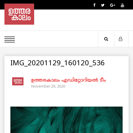
IMG_20201129_160120_536
ഉത്തരകാലം എഡിറ്റോറിയല്‍ ടീം
November 29, 2020