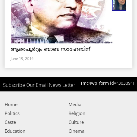
ആദരപൂര്‍വ്വം ബാബ സാഹേബിന്
June 19, 2016
[mc4wp_form id="30309"]
Subscribe Our Email News Letter
Home
Media
Politics
Religion
Caste
Culture
Education
Cinema