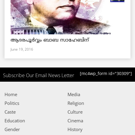
ആദരപൂര്‍വ്വം ബാബ സാഹേബിന്
June 19, 2016
[mc4wp_form id="30309"]
Subscribe Our Email News Letter
Home
Media
Politics
Religion
Caste
Culture
Education
Cinema
Gender
History