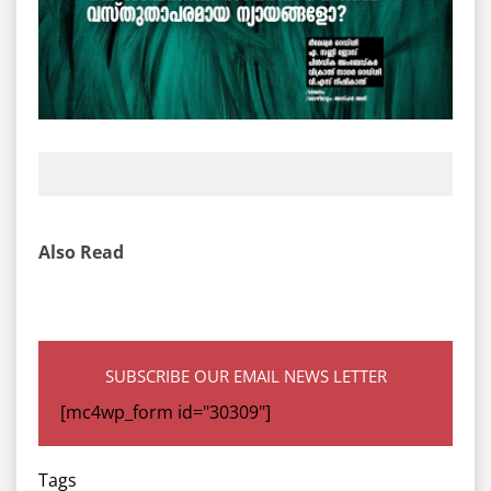
Also Read
SUBSCRIBE OUR EMAIL NEWS LETTER
[mc4wp_form id="30309"]
Tags