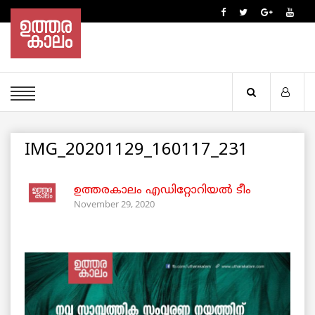
IMG_20201129_160117_231
ഉത്തരകാലം എഡിറ്റോറിയല്‍ ടീം
November 29, 2020