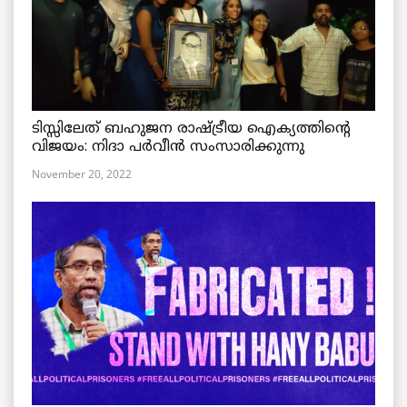
ടിസ്സിലേത് ബഹുജന രാഷ്ട്രീയ ഐക്യത്തിന്റെ
വിജയം: നിദാ പർവീൻ സംസാരിക്കുന്നു
November 20, 2022