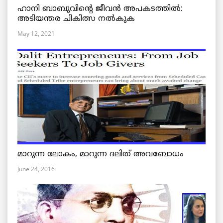
ഹാനി ബാബുവിന്റെ ജീവൻ അപകടത്തിൽ:
അടിയന്തര ചികിത്സ നൽകുക
May 12, 2021
മാറുന്ന ലോകം, മാറുന്ന ദലിത് അവബോധം
June 24, 2016