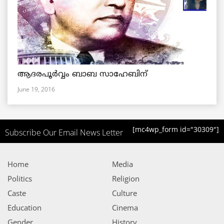
ആദരപൂര്‍വ്വം ബാബ സാഹേബിന്
June 19, 2016
[mc4wp_form id="30309"]
Subscribe Our Email News Letter
Home
Media
Politics
Religion
Caste
Culture
Education
Cinema
Gender
History