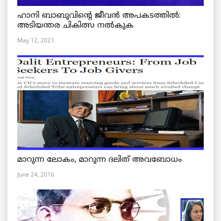
ഹാനി ബാബുവിന്റെ ജീവൻ അപകടത്തിൽ:
അടിയന്തര ചികിത്സ നൽകുക
May 12, 2021
മാറുന്ന ലോകം, മാറുന്ന ദലിത് അവബോധം
June 24, 2016