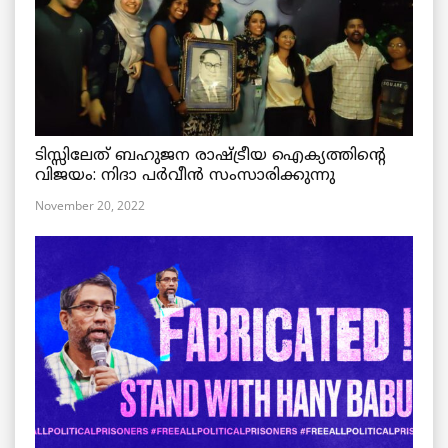
ടിസ്സിലേത് ബഹുജന രാഷ്ട്രീയ ഐക്യത്തിന്റെ
വിജയം: നിദാ പർവീൻ സംസാരിക്കുന്നു
November 20, 2022