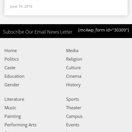
June 19, 2016
[mc4wp_form id="30309"]
Subscribe Our Email News Letter
Home
Media
Politics
Religion
Caste
Culture
Education
Cinema
Gender
History
Literature
Sports
Music
Theater
Painting
Campus
Performing Arts
Events