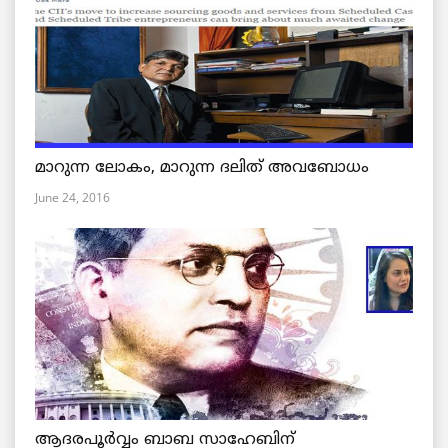
മാറുന്ന ലോകം, മാറുന്ന ദലിത് അവബോധം
June 24, 2016
ആദരപൂര്‍വ്വം ബാബ സാഹേബിന്