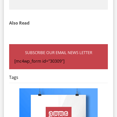
Also Read
SUBSCRIBE OUR EMAIL NEWS LETTER
[mc4wp_form id="30309"]
Tags