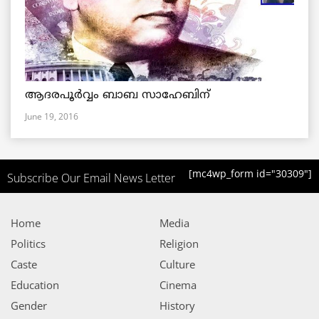
ആദരപൂര്‍വ്വം ബാബ സാഹേബിന്
June 19, 2016
[mc4wp_form id="30309"]
Subscribe Our Email News Letter
Home
Media
Politics
Religion
Caste
Culture
Education
Cinema
Gender
History