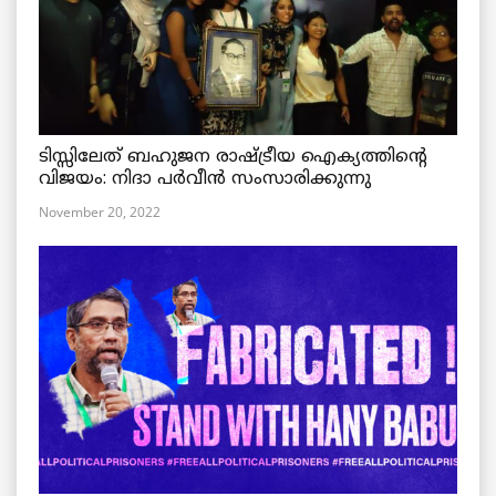
ടിസ്സിലേത് ബഹുജന രാഷ്ട്രീയ ഐക്യത്തിന്റെ
വിജയം: നിദാ പർവീൻ സംസാരിക്കുന്നു
November 20, 2022