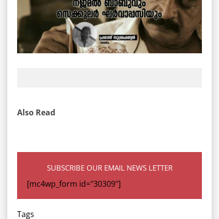
Also Read
SUBSCRIBE OUR EMAIL NEWS LETTER
[mc4wp_form id="30309"]
Tags