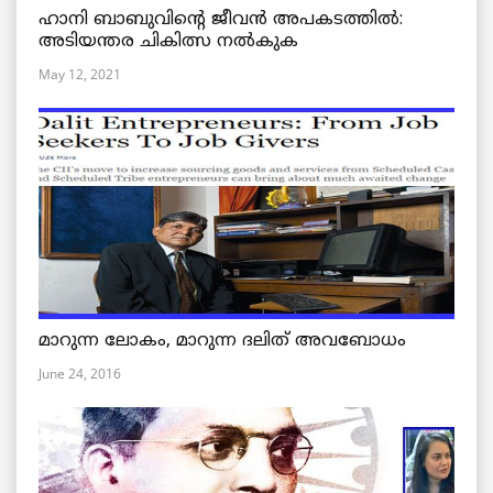
ഹാനി ബാബുവിന്റെ ജീവൻ അപകടത്തിൽ:
അടിയന്തര ചികിത്സ നൽകുക
May 12, 2021
മാറുന്ന ലോകം, മാറുന്ന ദലിത് അവബോധം
June 24, 2016