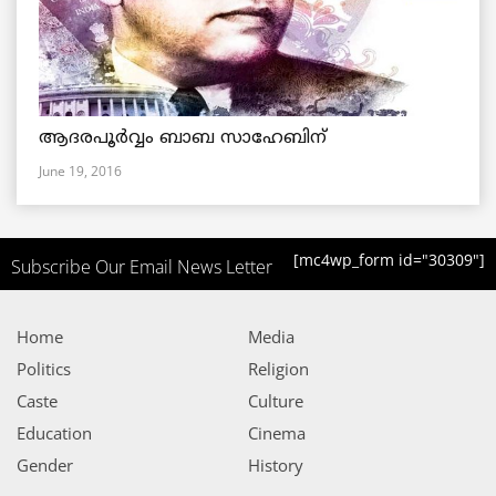
ആദരപൂര്‍വ്വം ബാബ സാഹേബിന്
June 19, 2016
[mc4wp_form id="30309"]
Subscribe Our Email News Letter
Home
Media
Politics
Religion
Caste
Culture
Education
Cinema
Gender
History