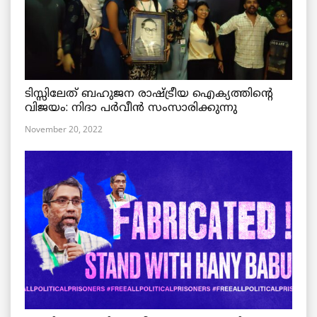
ടിസ്സിലേത് ബഹുജന രാഷ്ട്രീയ ഐക്യത്തിന്റെ
വിജയം: നിദാ പർവീൻ സംസാരിക്കുന്നു
November 20, 2022