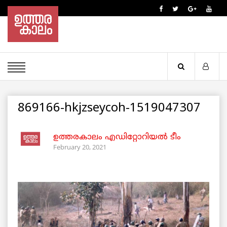
869166-hkjzseycoh-1519047307
ഉത്തരകാലം എഡിറ്റോറിയല്‍ ടീം
February 20, 2021