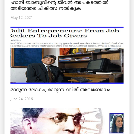
ഹാനി ബാബുവിന്റെ ജീവൻ അപകടത്തിൽ:
അടിയന്തര ചികിത്സ നൽകുക
May 12, 2021
മാറുന്ന ലോകം, മാറുന്ന ദലിത് അവബോധം
June 24, 2016