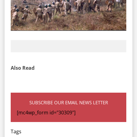
Also Read
SUBSCRIBE OUR EMAIL NEWS LETTER
[mc4wp_form id="30309"]
Tags