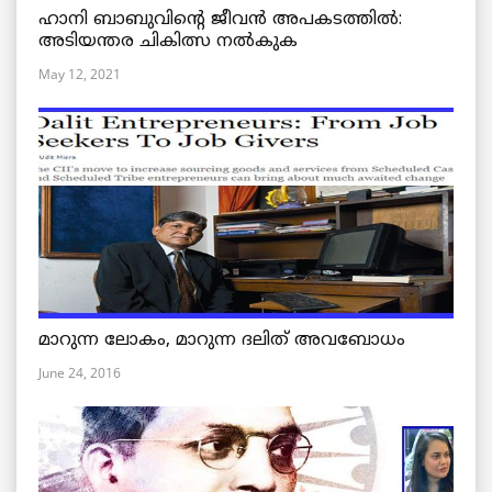
ഹാനി ബാബുവിന്റെ ജീവൻ അപകടത്തിൽ:
അടിയന്തര ചികിത്സ നൽകുക
May 12, 2021
മാറുന്ന ലോകം, മാറുന്ന ദലിത് അവബോധം
June 24, 2016