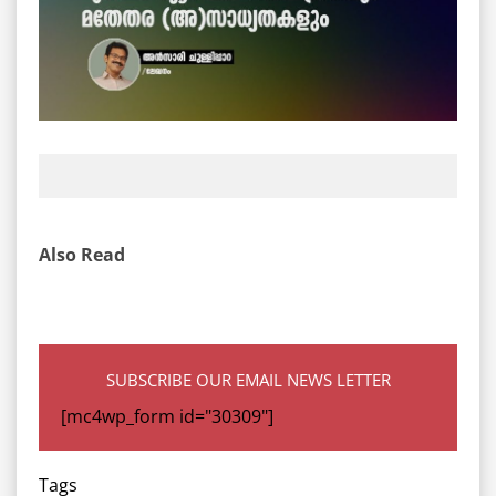
Also Read
SUBSCRIBE OUR EMAIL NEWS LETTER
[mc4wp_form id="30309"]
Tags