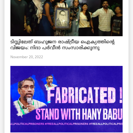
ടിസ്സിലേത് ബഹുജന രാഷ്ട്രീയ ഐക്യത്തിന്റെ
വിജയം: നിദാ പർവീൻ സംസാരിക്കുന്നു
November 20, 2022