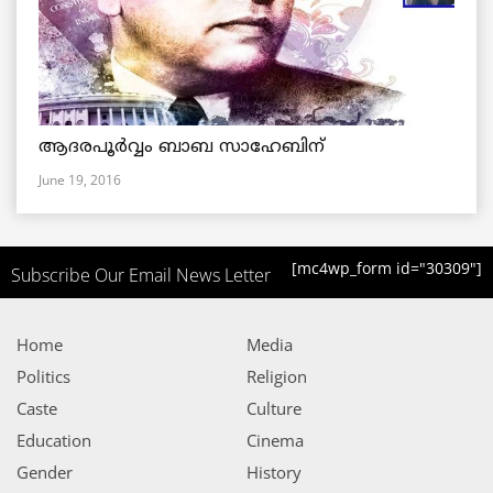
ആദരപൂര്‍വ്വം ബാബ സാഹേബിന്
June 19, 2016
[mc4wp_form id="30309"]
Subscribe Our Email News Letter
Home
Media
Politics
Religion
Caste
Culture
Education
Cinema
Gender
History