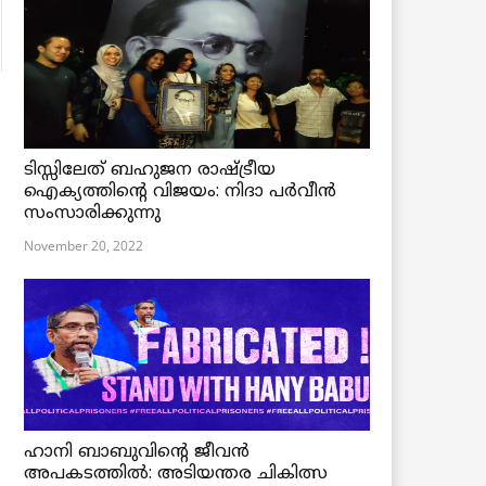
ടിസ്സിലേത് ബഹുജന രാഷ്ട്രീയ
ഐക്യത്തിന്റെ വിജയം: നിദാ പർവീൻ
സംസാരിക്കുന്നു
November 20, 2022
ഹാനി ബാബുവിന്റെ ജീവൻ
അപകടത്തിൽ: അടിയന്തര ചികിത്സ