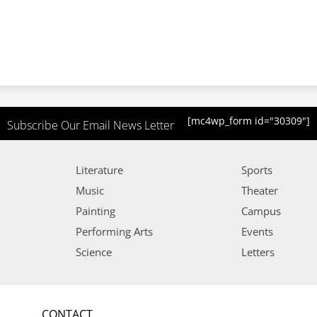
[mc4wp_form id="30309"]
Subscribe Our Email News Letter
Literature
Sports
Music
Theater
Painting
Campus
Performing Arts
Events
Science
Letters
CONTACT