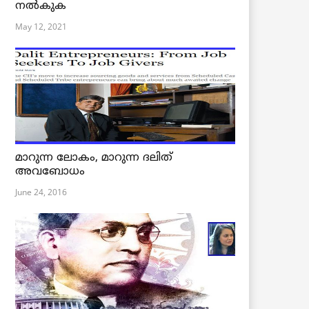
നൽകുക
May 12, 2021
മാറുന്ന ലോകം, മാറുന്ന ദലിത്
അവബോധം
June 24, 2016