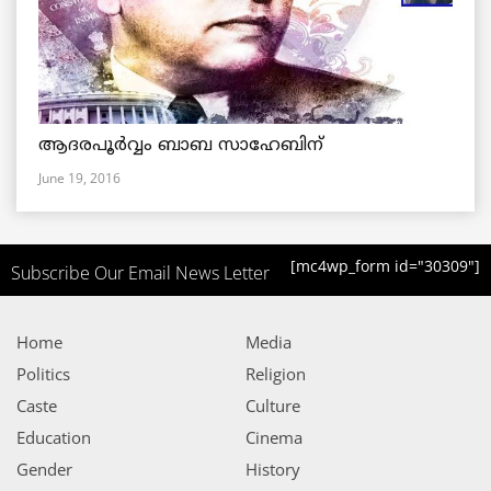
ആദരപൂര്‍വ്വം ബാബ സാഹേബിന്
June 19, 2016
[mc4wp_form id="30309"]
Subscribe Our Email News Letter
Home
Media
Politics
Religion
Caste
Culture
Education
Cinema
Gender
History