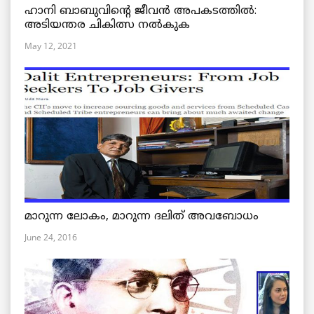
ഹാനി ബാബുവിന്റെ ജീവൻ അപകടത്തിൽ:
അടിയന്തര ചികിത്സ നൽകുക
May 12, 2021
മാറുന്ന ലോകം, മാറുന്ന ദലിത് അവബോധം
June 24, 2016