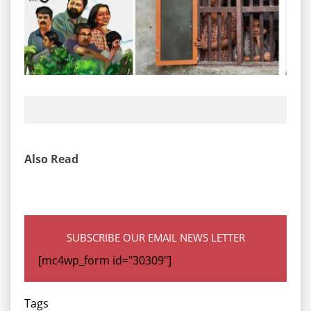
Also Read
SUBSCRIBE OUR EMAIL NEWS LETTER
[mc4wp_form id="30309"]
Tags