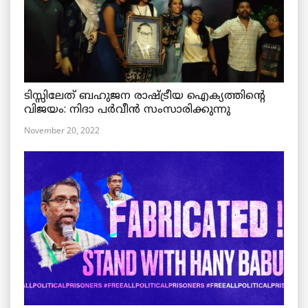
ടിസ്സിലേത് ബഹുജന രാഷ്ട്രീയ ഐക്യത്തിന്റെ
വിജയം: നിദാ പർവീൻ സംസാരിക്കുന്നു
November 20, 2022