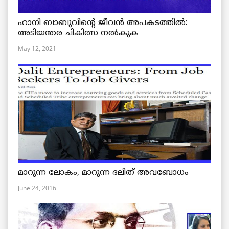
ഹാനി ബാബുവിന്റെ ജീവൻ അപകടത്തിൽ:
അടിയന്തര ചികിത്സ നൽകുക
May 12, 2021
മാറുന്ന ലോകം, മാറുന്ന ദലിത് അവബോധം
June 24, 2016