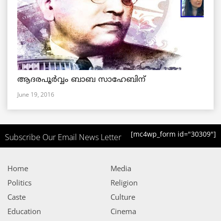
ആദരപൂര്‍വ്വം ബാബ സാഹേബിന്
June 19, 2016
[mc4wp_form id="30309"]
Subscribe Our Email News Letter
Home
Media
Politics
Religion
Caste
Culture
Education
Cinema