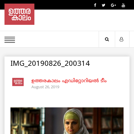
IMG_20190826_200314
ഉത്തരകാലം എഡിറ്റോറിയല്‍ ടീം
August 26, 2019