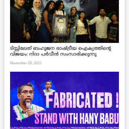
ടിസ്സിലേത് ബഹുജന രാഷ്ട്രീയ ഐക്യത്തിന്റെ
വിജയം: നിദാ പർവീൻ സംസാരിക്കുന്നു
November 20, 2022