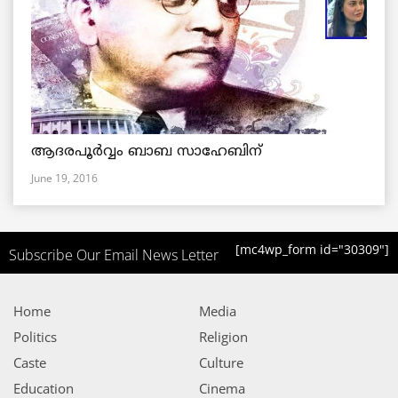
ആദരപൂര്‍വ്വം ബാബ സാഹേബിന്
June 19, 2016
[mc4wp_form id="30309"]
Subscribe Our Email News Letter
Home
Media
Politics
Religion
Caste
Culture
Education
Cinema