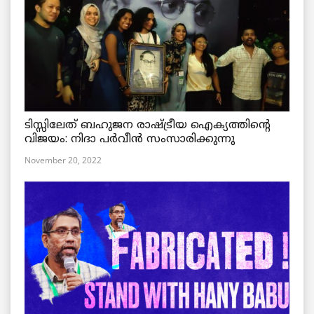
ടിസ്സിലേത് ബഹുജന രാഷ്ട്രീയ ഐക്യത്തിന്റെ
വിജയം: നിദാ പർവീൻ സംസാരിക്കുന്നു
November 20, 2022