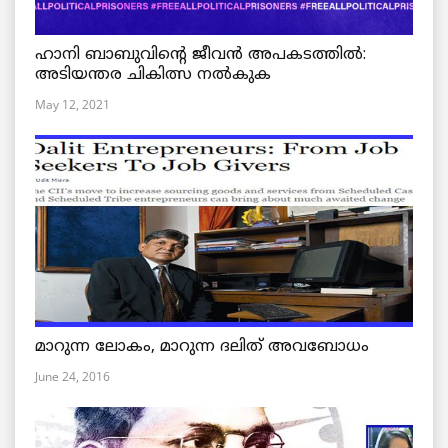
ഹാനി ബാബുവിന്റെ ജീവൻ അപകടത്തിൽ:
അടിയന്തര ചികിത്സ നൽകുക
May 12, 2021
മാറുന്ന ലോകം, മാറുന്ന ദലിത് അവബോധം
June 24, 2016