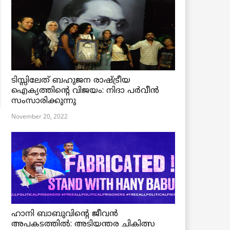
ടിസ്സിലേത് ബഹുജന രാഷ്ട്രീയ
ഐക്യത്തിന്റെ വിജയം: നിദാ പർവീൻ
സംസാരിക്കുന്നു
November 20, 2022
ഹാനി ബാബുവിന്റെ ജീവൻ
അപകടത്തിൽ: അടിയന്തര ചികിത്സ