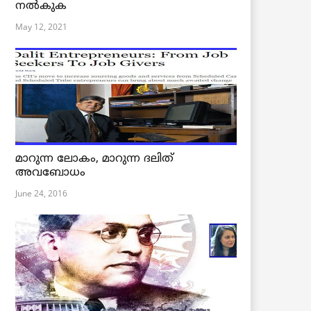
നൽകുക
May 12, 2021
മാറുന്ന ലോകം, മാറുന്ന ദലിത്
അവബോധം
June 24, 2016