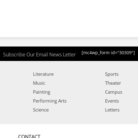
[mc4wp_form id="30309"]
Subscribe Our Email News Letter
Literature
Sports
Music
Theater
Painting
Campus
Performing Arts
Events
Science
Letters
CONTACT