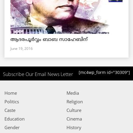
ആദരപൂര്‍വ്വം ബാബ സാഹേബിന്
June 19, 2016
[mc4wp_form id="30309"]
Subscribe Our Email News Letter
Home
Media
Politics
Religion
Caste
Culture
Education
Cinema
Gender
History