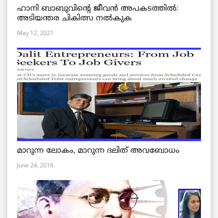
ഹാനി ബാബുവിന്റെ ജീവൻ അപകടത്തിൽ:
അടിയന്തര ചികിത്സ നൽകുക
May 12, 2021
മാറുന്ന ലോകം, മാറുന്ന ദലിത് അവബോധം
June 24, 2016