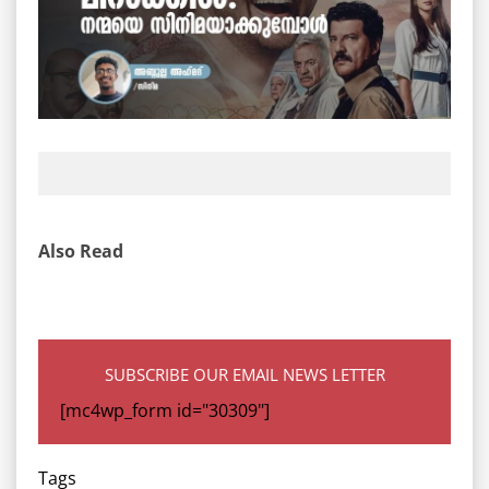
Also Read
SUBSCRIBE OUR EMAIL NEWS LETTER
[mc4wp_form id="30309"]
Tags