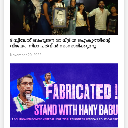
ടിസ്സിലേത് ബഹുജന രാഷ്ട്രീയ ഐക്യത്തിന്റെ
വിജയം: നിദാ പർവീൻ സംസാരിക്കുന്നു
November 20, 2022